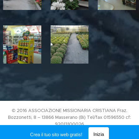
© 2016 ASSOCIAZIONE MISSIONARIA CRISTIANA Fraz.
Bozzonetti, 8 – 13866 Masserano (Bi) Tel/fax 01596550 cf:
92013100026
Creato con
Webnode
Inizia
Crea il tuo sito web gratis!